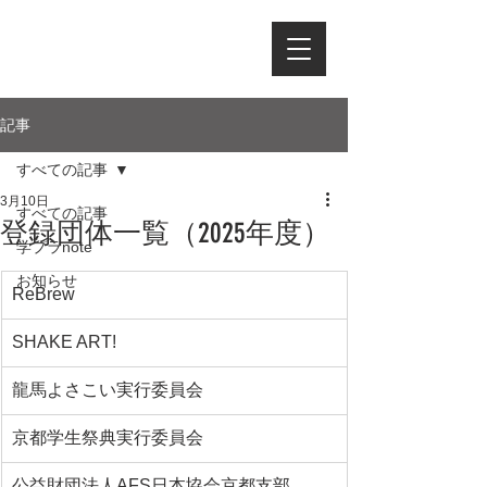
記事
すべての記事
3月10日
すべての記事
登録団体一覧（2025年度）
学プラnote
お知らせ
ReBrew
SHAKE ART!
龍馬よさこい実行委員会
京都学生祭典実行委員会
公益財団法人AFS日本協会京都支部