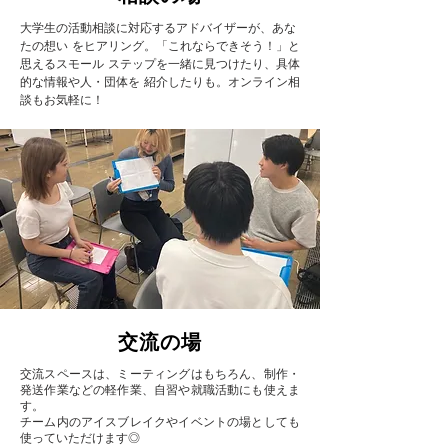
前を3日で全員覚える 「どうやって人
大学生の活動相談に対応するアドバイザーが、あな
を集めるのか、よく聞かれます。で
たの想い をヒアリング。「これならできそう！」と
思えるスモール ステップを一緒に見つけたり、具体
も、待っていても人は来ません。」 森
的な情報や人・団体を 紹介したりも。オンライン相
田さんはそう言い切る。 120名という
談もお気軽に！
規模に育つまでに、彼が実践してきた
のは、驚くほどアナログな方法だっ
た。 春のサークル紹介。興
​交流の場
交流スペースは、ミーティングはもちろん、制作・
発送作業などの軽作業、自習や就職活動にも使えま
す。
チーム内のアイスブレイクやイベントの場としても
使っていただけます◎