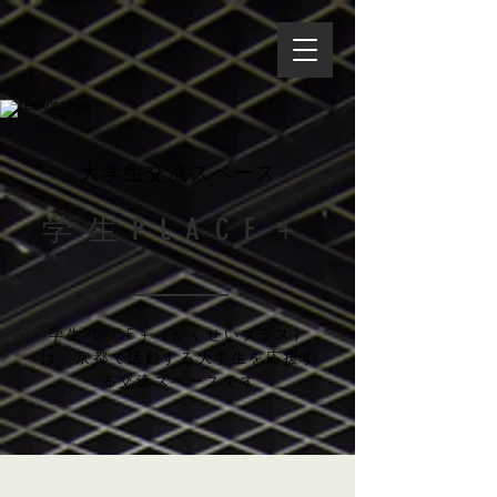
大学生交流スペース
学生PLACE＋
学生PLACE＋（がくせいプラス）
は、京都で
活動する大学生を応援す
る交流スペースです