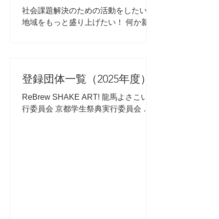
よう！～】参加者募集！
社会課題解決のための活動をしたい！
地域をもっと盛り上げたい！ 何か新し
いことにチャレンジしたい！ そんな熱
意を持っているけれど、資金面で悩ん
でいませんか？ 世の中には、大学生の
活動を支援する「助成金」が数多く存
登録団体一覧（2025年度）
在します。 しかし、「やったことな
い」「申請書の書き方が不安」という
ReBrew SHAKE ART! 龍馬よさこい実
声も少なくありません。 そこで今回、
行委員会 京都学生祭典実行委員会 公
皆さんのプロジェクトを形にするため
益財団法人AFS日本協会京都支部
の「助成金相談会」と「助成金の書き
Kansai Quiz Carnival 実行委員会 Ulinx
方をお伝えする講座」を開催します。
京都学生広報部 一般社団法人ひと＆コ
■ こんな悩みを持つ学生におすすめ！
ト お客様がいらっしゃいました. ネイ
* 自分の活動（研究・地域貢献など）
チャーキッズ京都 子どもサードプレイ
に使える助成金を知りたい * 申請書の
スプロジェクト 京都BBS連盟 フリー
「志望動機」や「活動計画」の書き方
ペーパー制作団体moco 京都国際学生
のアドバイスがほしい * そもそも助成
映画祭 学生防犯ボランティアロックモ
金と奨学金の違いって何？という初歩
ンキーズ 学生団体FASTNER. NPO法