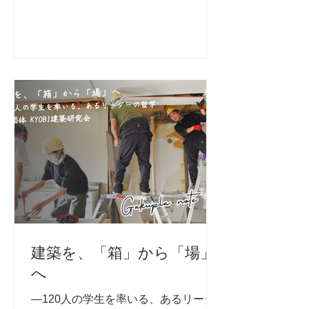
的な質問をしたい ①お悩み解決！オン
人ドットジェイピー 京都建築学生之会
ライン個別サポート 日時： 2026年５
森里海と文化研究会 LUNA NEST ロー
月19日（火）〜22日（金） 時間：1時
ルプレイ・アクション研究会 むすび
間程度(申込者と調整) 方法：ZOOM /
と、 KYOBI建築研究会 森なかま 京都
Google Meetを活用 対象：申請書類を
大学折り紙サークルいまじろ～
書き始めている方、助成金応募を検討
Business Contest WING 実行委員会
している方 参加費：無料 ②特別講
座：現役審査員が助成金申請のコツを
教えます...
建築を、「箱」から「場」
へ
―120人の学生を率いる、あるリーダ