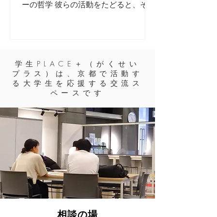
ーの哲学 彼らの活動をたどると、そこ
には一つの問いが浮かび上がる。 「建
築とは、何をつくることなのか。」 京
都市内に、設立からわずか１年半で
120名を超える規模へと成長した学生
団体がある。 「KYOBI建築研究会」だ
学生PLACE＋（がくせい
プラス）は、京都で活動す
。 だが、その急成長は偶然ではない。
る大学生を応援する交流ス
代表・森田優佑さんが語ったのは、華
ペースです
やかな成果の裏側にある、地道に積み
重ねてきた「組織の設計図」だった。
ー 団体プロフィール 団体名：
KYOBI建築研究会（京都美術工芸大
学） 設立： 2024年4月 メンバー数：
約120名（2026年現在） 構成： 建築
学部・芸術学部の学生が所属 活動場
所： 京都美術工芸大学、京都市内のリ
ノベーション拠点「今熊野ベース」、
キャンパスプラザ京都など ー 「待っ
相談の場
ていても、人は来ない」―新入生の名